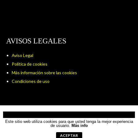
AVISOS LEGALES
Aviso Legal
Política de cookies
Más información sobre las cookies
Condiciones de uso
USO DE COOKIES
© 2026 CLUB VOLEIBOL AMIGOS CÁDIZ
Este sitio web utiliza cookies para que usted tenga la mejor experiencia
DISEÑADO POR THEMEBOY
de usuario.
Más info
ACEPTAR