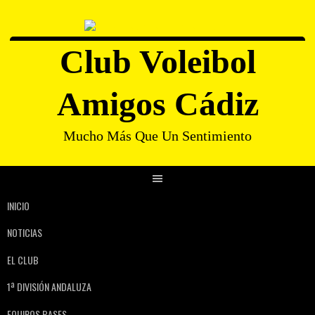
Club Voleibol
Amigos Cádiz
Mucho Más Que Un Sentimiento
INICIO
NOTICIAS
EL CLUB
1ª DIVISIÓN ANDALUZA
EQUIPOS BASES