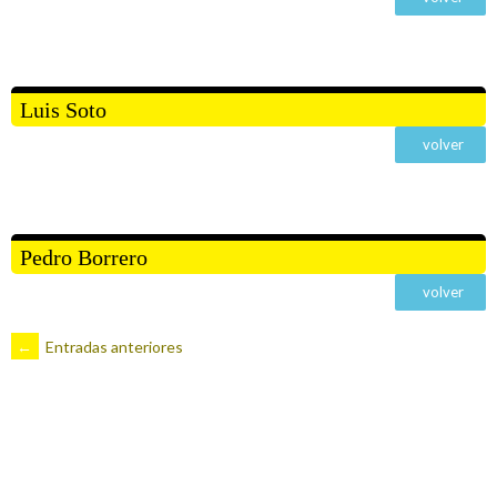
Luis Soto
volver
Pedro Borrero
volver
←
Entradas anteriores