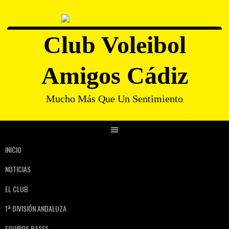
Club Voleibol
Amigos Cádiz
Mucho Más Que Un Sentimiento
INICIO
NOTICIAS
EL CLUB
1ª DIVISIÓN ANDALUZA
EQUIPOS BASES