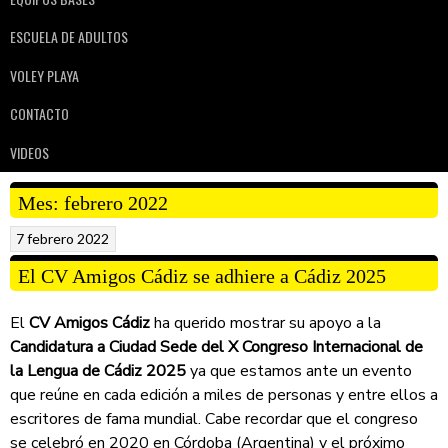
ESCUELA DE ADULTOS
VOLEY PLAYA
CONTACTO
VIDEOS
Mes:
febrero 2022
7 febrero 2022
El CV Amigos Cádiz se adhiere a Cádiz 2025
El
CV Amigos Cádiz
ha querido mostrar su apoyo a la
Candidatura a Ciudad Sede del X Congreso Internacional de
la Lengua de Cádiz 2025
ya que estamos ante un evento
que reúne en cada edición a miles de personas y entre ellos a
escritores de fama mundial. Cabe recordar que el congreso
se celebró en 2020 en Córdoba (Argentina) y el próximo