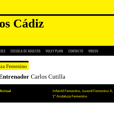
os Cádiz
ASES
ESCUELA DE ADULTOS
VOLEY PLAYA
CONTACTO
VIDEOS
uza Femenino
Entrenador
Carlos Cutilla
Actual
Infantil Femenino, Juvenil Femenino A,
1ª Andaluza Femenino