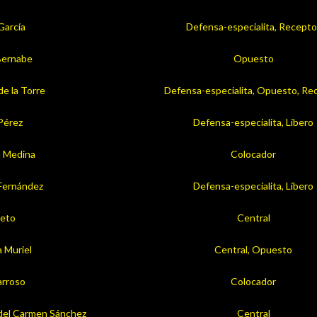
García
Defensa-especialita, Recepto
Bernabe
Opuesto
de la Torre
Defensa-especialita, Opuesto, Re
Pérez
Defensa-especialita, Libero
a Medina
Colocador
Fernández
Defensa-especialita, Libero
ieto
Central
 Muriel
Central, Opuesto
arroso
Colocador
del Carmen Sánchez
Central