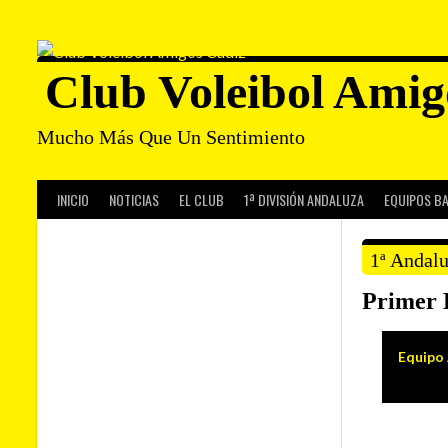
Saltar
al
contenido
Club Voleibol Amig
Mucho Más Que Un Sentimiento
INICIO
NOTICIAS
EL CLUB
1ª DIVISIÓN ANDALUZA
EQUIPOS B
1ª Andal
Primer 
Equipo 