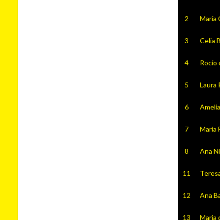
2
María 
3
Celia 
4
Rocío 
5
Laura 
6
Ameli
7
María 
8
Ana N
11
Teresa
12
Ana B
13
Maria 