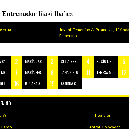
 Entrenador
Iñaki Ibáñez
Actual
Juvenil Femenino A, Promesas, 1ª Anda
Femenino
2
3
4
5
PARDO
MARÍA GARCÍA
CELIA BERNABE
ROCÍO DE LA TORRE
7
8
11
12
EDINA
MARÍA FERNÁNDEZ
ANA NIETO
TERESA MURIEL
16
19
N SÁNCHEZ
BIBIANA ABALLE
SANDRA GOMILA
MENINO
or/a
Posición
 Pardo
Central, Colocador