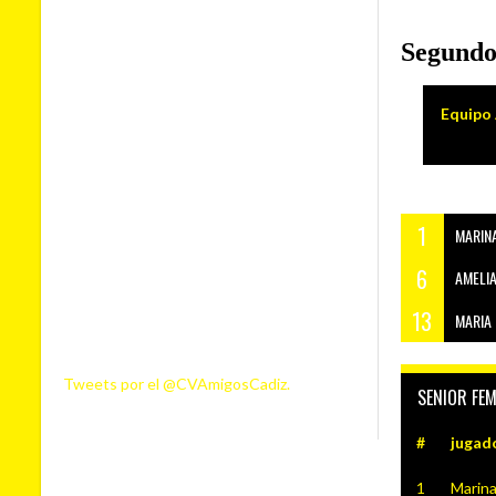
Segundo
Equipo 
1
MARINA 
6
AMELIA M
13
MARIA DEL CARME
Tweets por el @CVAmigosCadiz.
SENIOR FE
#
jugad
1
Marina