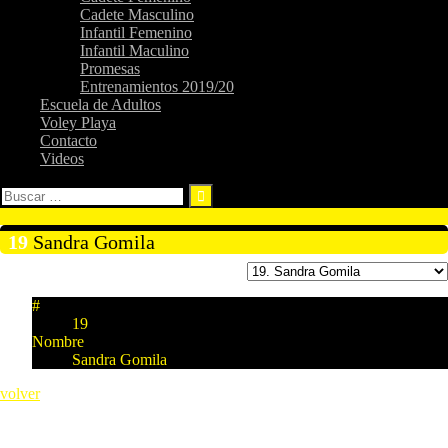
Cadete Masculino
Infantil Femenino
Infantil Maculino
Promesas
Entrenamientos 2019/20
Escuela de Adultos
Voley Playa
Contacto
Videos
Buscar:
19
Sandra Gomila
#
19
Nombre
Sandra Gomila
volver