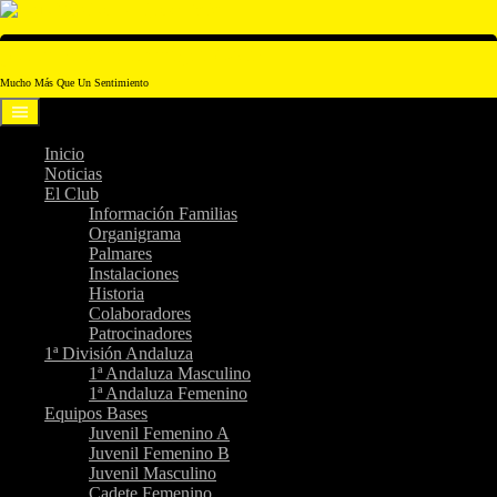
Saltar
al
contenido
Club Voleibol Amigos Cádiz
Mucho Más Que Un Sentimiento
Inicio
Noticias
El Club
Información Familias
Organigrama
Palmares
Instalaciones
Historia
Colaboradores
Patrocinadores
1ª División Andaluza
1ª Andaluza Masculino
1ª Andaluza Femenino
Equipos Bases
Juvenil Femenino A
Juvenil Femenino B
Juvenil Masculino
Cadete Femenino