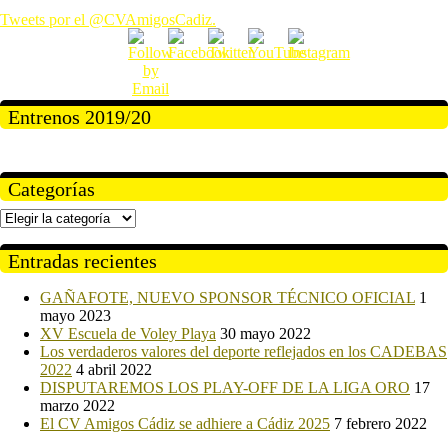
Tweets por el @CVAmigosCadiz.
Entrenos 2019/20
Categorías
Categorías
Entradas recientes
GAÑAFOTE, NUEVO SPONSOR TÉCNICO OFICIAL
1
mayo 2023
XV Escuela de Voley Playa
30 mayo 2022
Los verdaderos valores del deporte reflejados en los CADEBAS
2022
4 abril 2022
DISPUTAREMOS LOS PLAY-OFF DE LA LIGA ORO
17
marzo 2022
El CV Amigos Cádiz se adhiere a Cádiz 2025
7 febrero 2022