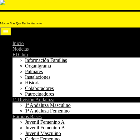
Saltar
al
contenido
Club Voleibol Amigos Cádiz
Mucho Más Que Un Sentimiento
Inicio
Noticias
El Club
Información Familias
Organigrama
Palmares
Instalaciones
Historia
Colaboradores
Patrocinadores
1ª División Andaluza
1ª Andaluza Masculino
1ª Andaluza Femenino
Equipos Bases
Juvenil Femenino A
Juvenil Femenino B
Juvenil Masculino
Cadete Femenino