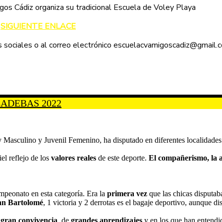
igos Cádiz organiza su tradicional Escuela de Voley Playa
L
SIGUIENTE ENLACE
s sociales o al correo electrónico escuelacvamigoscadiz@gmail.
os CADEBAS 2022
y Masculino y Juvenil Femenino, ha disputado en diferentes localidades 
el reflejo de los
valores reales
de este deporte.
El compañerismo, la a
mpeonato en esta categoría. Era la
primera vez
que las chicas disputab
an Bartolomé
, 1 victoria y 2 derrotas es el bagaje deportivo, aunque d
e
gran convivencia
, de
grandes aprendizajes
y en los que han entendi