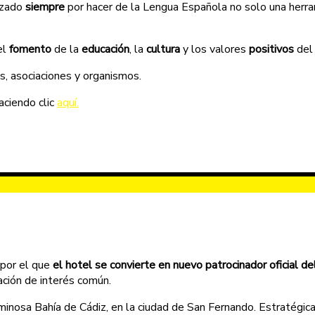
rizado
siempre
por hacer de la Lengua Española no solo una herram
el
fomento
de la
educación
, la
cultura
y los valores
positivos
del
, asociaciones y organismos.
aciendo clic
aquí.
 por el que
el hotel se convierte en nuevo patrocinador oficial de
ación de interés común.
minosa Bahía de Cádiz, en la ciudad de San Fernando. Estratégic