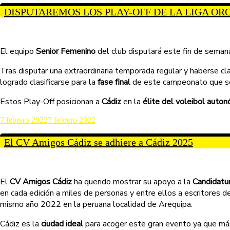
DISPUTAREMOS LOS PLAY-OFF DE LA LIGA OR
El equipo
Senior Femenino
del club disputará este fin de seman
Tras disputar una extraordinaria temporada regular y haberse cl
logrado clasificarse para la
fase final
de este campeonato que se
Estos Play-Off posicionan a
Cádiz
en la
élite del voleibol auto
7 febrero 2022
7 febrero 2022
El CV Amigos Cádiz se adhiere a Cádiz 2025
El
CV Amigos Cádiz
ha querido mostrar su apoyo a la
Candidatu
en cada edición a miles de personas y entre ellos a escritores 
mismo año 2022 en la peruana localidad de Arequipa.
Cádiz es la
ciudad ideal
para acoger este gran evento ya que más 