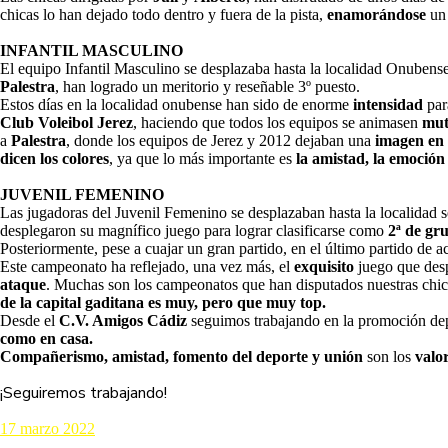
chicas lo han dejado todo dentro y fuera de la pista,
enamorándose
un 
INFANTIL MASCULINO
El equipo Infantil Masculino se desplazaba hasta la localidad Onubens
Palestra
, han logrado un meritorio y reseñable 3º puesto.
Estos días en la localidad onubense han sido de enorme
intensidad
para
Club Voleibol Jerez
, haciendo que todos los equipos se animasen
mut
a
Palestra
, donde los equipos de Jerez y 2012 dejaban una
imagen en 
dicen los colores
, ya que lo más importante es
la amistad, la emoción 
JUVENIL FEMENINO
Las jugadoras del Juvenil Femenino se desplazaban hasta la localidad 
desplegaron su magnífico juego para lograr clasificarse como
2ª de gr
Posteriormente, pese a cuajar un gran partido, en el último partido de a
Este campeonato ha reflejado, una vez más, el
exquisito
juego que desp
ataque
. Muchas son los campeonatos que han disputados nuestras chic
de la capital gaditana es muy, pero que muy top.
Desde el
C.V. Amigos Cádiz
seguimos trabajando en la promoción dep
como en casa.
Compañerismo, amistad, fomento del deporte y unión
son los
valo
¡Seguiremos trabajando!
17 marzo 2022