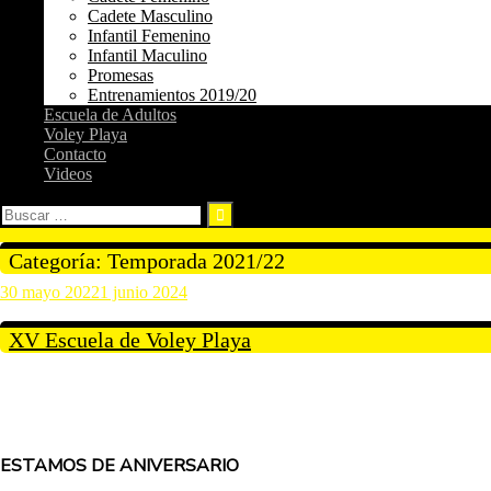
Cadete Masculino
Infantil Femenino
Infantil Maculino
Promesas
Entrenamientos 2019/20
Escuela de Adultos
Voley Playa
Contacto
Videos
Buscar:
Categoría:
Temporada 2021/22
30 mayo 2022
1 junio 2024
XV Escuela de Voley Playa
ESTAMOS DE ANIVERSARIO