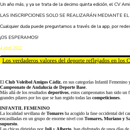
Un año más, y ya se trata de la decimo quinta edición, el CV Am
LAS INSCRIPCIONES SOLO SE REALIZARÁN MEDIANTE E
Cualquier duda puede preguntarnos a través de la app, por rede
¡OS ESPERAMOS!
4 abril 2022
Los verdaderos valores del deporte reflejados en l
El
Club Voleibol Amigos Cádiz
, en sus categorías Infantil Femenino 
Campeonato de Andalucía de Deporte Base
.
Más allá de los resultados
deportivos
, estos campeonatos han sido un fi
grandes pilares por los que se han regido todas las
competiciones
.
INFANTIL FEMENINO
La localidad sevillana de
Tomares
ha acogido la fase occidental del ca
encasilladas en un grupo de enorme nivel con
Tomares, Muriano y S
supuesto
.
Las chicas dirigidas por
Juli
y
Alberto
, han disfrutado de unos días d