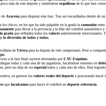
poco más de este deporte y sintiéndose
orgullosas
de lo que han conse
e de
Aracena
para disputar esta fase. Tras ser encasillados dentro de 
 los chicos, en los que ha sido palpable en la grada la
comunión
entre 
uamente
para llevar a la provincia a la élite del voleibol autonómico 
la grada
que reflejaba todos los
valores
anteriormente mencionados. T
y la diversión de todos y todas.
sevillana de
Utrera
para la disputa de este campeonato. Pese a compart
upo
.
cceso a la fase final cayeron derrotadas por
CAV Esquimo.
liegan todas y cada una de las jugadoras, haciéndose enormes en
defe
as, pero no deja de ser
especial
todos y cada uno de ellos. Han logrado
ortiva, en generar los
valores reales del deporte
y procurando hacer d
res
que
inculcamos
para hacer el voleibol un
deporte referencia
.