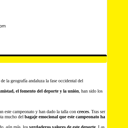
com
de la geografía andaluza la fase occidental del
mistad, el fomento del deporte y la unión
, han sido los
an este campeonato y han dado la talla con
creces
. Tras ser
ista mucho del
bagaje emocional que este campeonato ha
do, aún más, los
verdaderos valores de este deporte
. Las