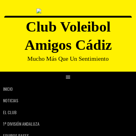
Club Voleibol
Amigos Cádiz
Mucho Más Que Un Sentimiento
INICIO
NOTICIAS
EL CLUB
1ª DIVISIÓN ANDALUZA
EQUIPOS BASES