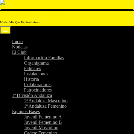
Saltar
al
contenido
Club Voleibol Amigos Cádiz
Mucho Más Que Un Sentimiento
Inicio
Noticias
El Club
Información Familias
Organigrama
Palmares
Instalaciones
Historia
Colaboradores
Patrocinadores
1ª División Andaluza
1ª Andaluza Masculino
1ª Andaluza Femenino
Equipos Bases
Juvenil Femenino A
Juvenil Femenino B
Juvenil Masculino
Cadete Femenino