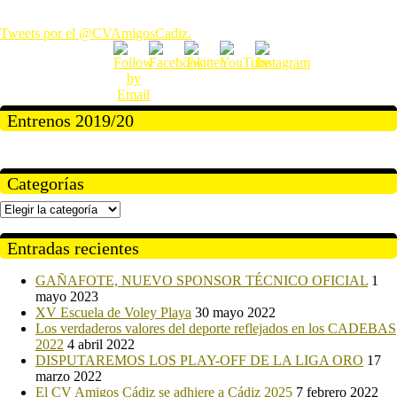
Tweets por el @CVAmigosCadiz.
Entrenos 2019/20
Categorías
Categorías
Entradas recientes
GAÑAFOTE, NUEVO SPONSOR TÉCNICO OFICIAL
1
mayo 2023
XV Escuela de Voley Playa
30 mayo 2022
Los verdaderos valores del deporte reflejados en los CADEBAS
2022
4 abril 2022
DISPUTAREMOS LOS PLAY-OFF DE LA LIGA ORO
17
marzo 2022
El CV Amigos Cádiz se adhiere a Cádiz 2025
7 febrero 2022