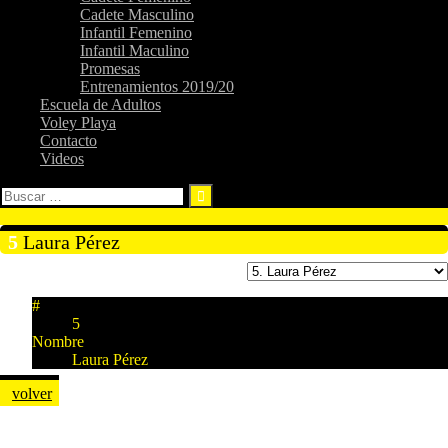
Cadete Masculino
Infantil Femenino
Infantil Maculino
Promesas
Entrenamientos 2019/20
Escuela de Adultos
Voley Playa
Contacto
Videos
Buscar:
5
Laura Pérez
#
5
Nombre
Laura Pérez
volver