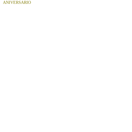
ANIVERSARIO
de
entradas